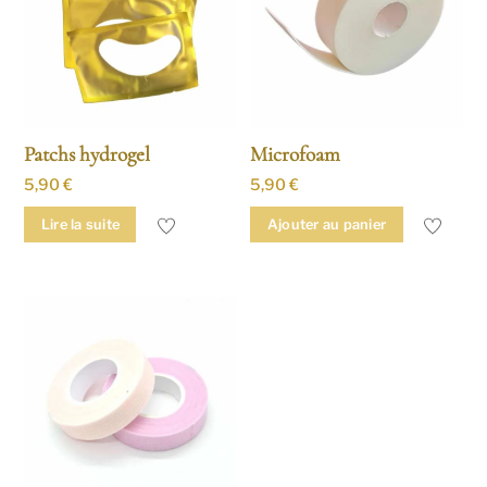
plus
ancien
Patchs hydrogel
Microfoam
5,90
€
5,90
€
Lire la suite
Ajouter au panier