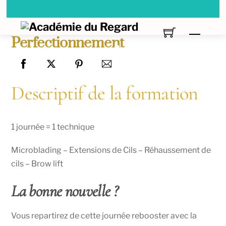
Skip
🛍️ Envoi rapide – Frais de port offert dès 150€
to
Menu
🛍️ Envoi rapide – Frais de port offert dès 150€
content
Perfectionnement
🛍️ Envoi rapide – Frais de port offert dès 150€
🛍️ Envoi rapide – Frais de port offert dès 150€
Descriptif de la formation
1 journée = 1 technique
Microblading – Extensions de Cils – Réhaussement de
cils – Brow lift
La bonne nouvelle ?
Vous repartirez de cette journée rebooster avec la