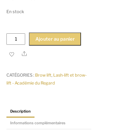
En stock
quantité
Ajouter au panier
de
Kit
Share
Brow-
lift
CATÉGORIES :
Brow lift
,
Lash-lift et brow-
Noemi
lift - Académie du Regard
Description
Informations complémentaires