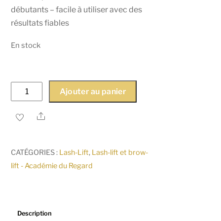
débutants – facile à utiliser avec des
résultats fiables
En stock
quantité
Ajouter au panier
de
LashBond
Share
Noemi
Colle
CATÉGORIES :
Lash-Lift
,
Lash-lift et brow-
réhaussement
lift - Académie du Regard
de
cils
Description