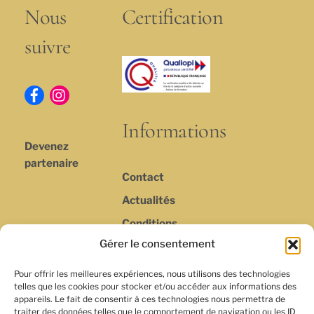
Nous
Certification
suivre
Informations
Devenez
partenaire
Contact
Actualités
Conditions
générales de
Gérer le consentement
vente et
d’utilisation
Pour offrir les meilleures expériences, nous utilisons des technologies
telles que les cookies pour stocker et/ou accéder aux informations des
Politique de
appareils. Le fait de consentir à ces technologies nous permettra de
traiter des données telles que le comportement de navigation ou les ID
Confidentialité