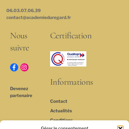
06.03.07.06.39
contact@academieduregard.fr
Nous
Certification
suivre
Informations
Devenez
partenaire
Contact
Actualités
Conditions
générales de
Gérer le consentement