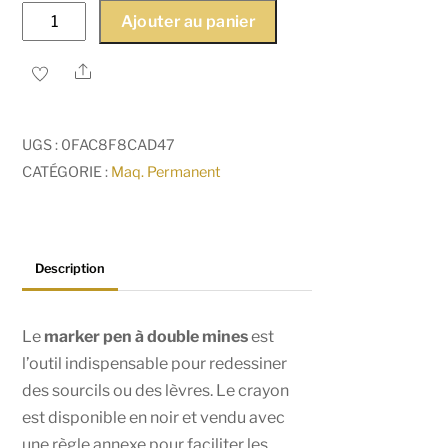
quantité
Ajouter au panier
de
Marker
Share
Pen
double
UGS :
0FAC8F8CAD47
mines
CATÉGORIE :
Maq. Permanent
Description
Le
marker pen à double mines
est
l’outil indispensable pour redessiner
des sourcils ou des lèvres. Le crayon
est disponible en noir et vendu avec
une règle annexe pour faciliter les