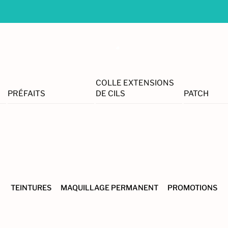
🛍️ Envoi rapide – Frais de port offert dès 150€
🛍️ Envoi rapide – Frais de port offert dès 150€
🛍️ Envoi rapide – Frais de port offert dès 150€
🛍️ Envoi rapide – Frais de port offert dès 150€
COLLE EXTENSIONS
PRÉFAITS
DE CILS
PATCH
TEINTURES
MAQUILLAGE PERMANENT
PROMOTIONS