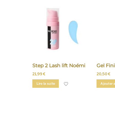
Step 2 Lash lift Noémi
Gel Fin
21,99
€
20,50
€
Lire la suite
Ajouter 