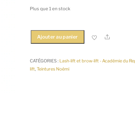
Plus que 1 en stock
Share
Ajouter au panier
quantité
de
Mini
CATÉGORIES :
Lash-lift et brow-lift - Académie du R
Brosses
lift
,
Teintures Noémi