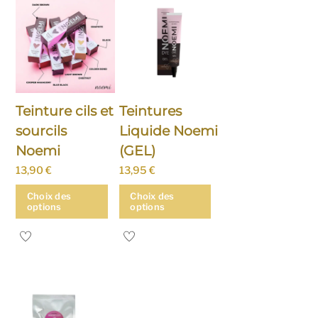
Teinture cils et
Teintures
sourcils
Liquide Noemi
Noemi
(GEL)
13,90
€
13,95
€
Choix des
Choix des
options
options
Ce
Ce
produit
produit
a
a
plusieurs
plusieurs
variations.
variations.