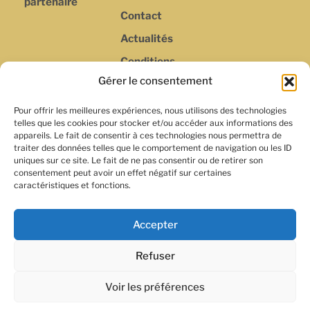
partenaire
Contact
Actualités
Conditions
générales de
Gérer le consentement
vente et
d’utilisation
Pour offrir les meilleures expériences, nous utilisons des technologies
telles que les cookies pour stocker et/ou accéder aux informations des
Politique de
appareils. Le fait de consentir à ces technologies nous permettra de
traiter des données telles que le comportement de navigation ou les ID
Confidentialité
uniques sur ce site. Le fait de ne pas consentir ou de retirer son
consentement peut avoir un effet négatif sur certaines
caractéristiques et fonctions.
FR
Accepter
©
Académie du Regard
2026
Refuser
Back
Voir les préférences