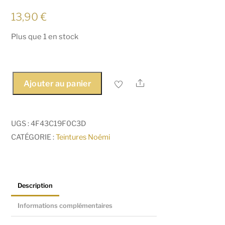
13,90
€
Plus que 1 en stock
Share
Ajouter au panier
quantité
de
Remover
UGS :
4F43C19F0C3D
teinture
CATÉGORIE :
Teintures Noémi
Description
Informations complémentaires