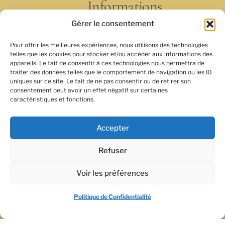
Informations
Devenez
Gérer le consentement
partenaire
Contact
Pour offrir les meilleures expériences, nous utilisons des technologies
telles que les cookies pour stocker et/ou accéder aux informations des
Actualités
appareils. Le fait de consentir à ces technologies nous permettra de
Conditions
traiter des données telles que le comportement de navigation ou les ID
uniques sur ce site. Le fait de ne pas consentir ou de retirer son
générales de
consentement peut avoir un effet négatif sur certaines
vente et
caractéristiques et fonctions.
d’utilisation
Politique de
Accepter
Confidentialité
Refuser
Voir les préférences
FR
Politique de Confidentialité
©
Académie du Regard
2026