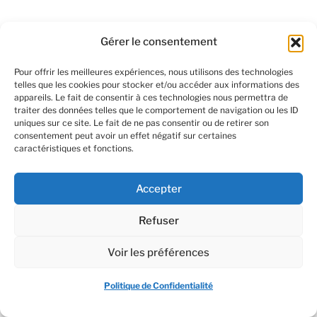
Gérer le consentement
Black Friday pour
Pour offrir les meilleures expériences, nous utilisons des technologies
professionnels :
telles que les cookies pour stocker et/ou accéder aux informations des
appareils. Le fait de consentir à ces technologies nous permettra de
Offres
traiter des données telles que le comportement de navigation ou les ID
uniques sur ce site. Le fait de ne pas consentir ou de retirer son
consentement peut avoir un effet négatif sur certaines
exceptionnelles sur les
caractéristiques et fonctions.
colles pour cils
Accepter
24
novembre
2023
Promotions
Refuser
0 Commentaire
Cette saison du Black Friday,
Voir les préférences
explorez des offres exclusives sur
Politique de Confidentialité
nos colles pour cils de qualité
supérieure...