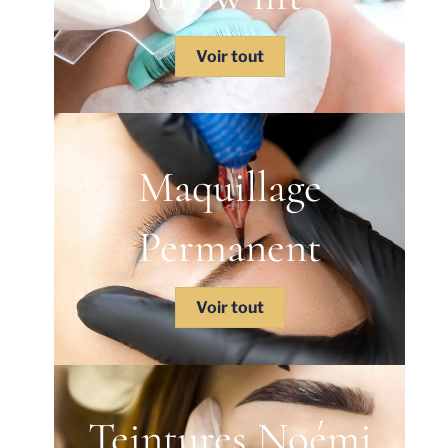
Voir tout
Maquillage
Permanent
Voir tout
Teintures Noémi