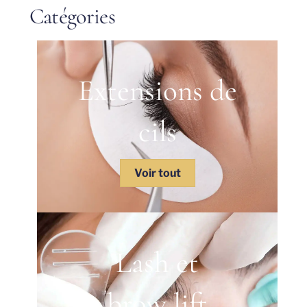
Catégories
Extensions de
cils
Voir tout
Lash et
brow lift