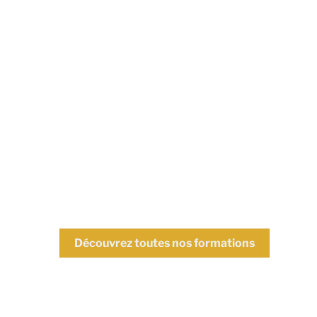
NOS FORMATIONS
Formations
présentielles éligibles
aux FAFCEA et
OPCO
Découvrez toutes nos formations